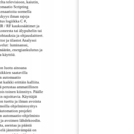
lta televisioon, kaiutin,
tomaatio Scripting
kenaarioita sormella
kkyys ilman rajoja
tus logiikka C #,
IR / RF kaukosäätimet ja
neesta tai älypuhelin tai
htauksia ja ohjauslaitteet.
or ja tilastot Analysoi
lvelut: luminanssi,
määrän, energiankulutus ja
a käyttöä.
on luotu ainoana
ikkien saatavilla
in automaatio
 kaikki erittäin kalliita.
ä perustaa ammatillinen
is toinen kiinnitys. Päälle
 rajoittavia. Käyttäjät
on tuettu ja ilman avointa
rmoilla ohjelmistoyritys
 Automation projekti
in automaatio-ohjelmisto
n ja avoimen lähdekoodin.
a, asentaa ja päästä
Vielä jännittävämpää on