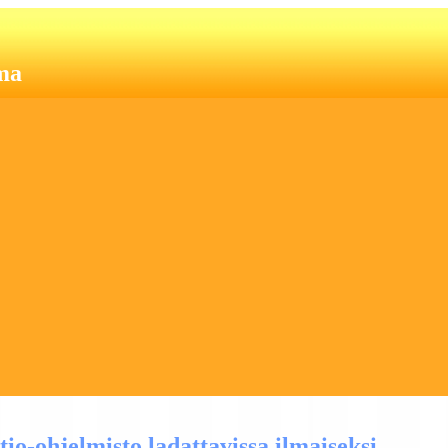
ma
io-ohjelmisto ladattavissa ilmaiseksi