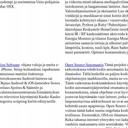
 uudempi ja useimmissa Unix-pohjaisia
ja videoita mistä tahansa mediapalvelime
 Mac OSX.
tietokoneen ja langattoman laitteen. Au
Valonohjaustuotteet ja skenaariot Luo s
vinkkejä ja muokkaavat sinut kotiin äly
luomalla kehittynyt ohjaus / vuorovaiku
Javascript, Python ja Ruby! Puheohjaus 
ääniohjaus Keskustele HomeGenie tietoko
käytä IR / RF kaukosäätimet aktivoida ko
Energia Monitor ja tilastot Energia Monit
antureista saatavia tietoja ja ulkoiset pa
lämpötila, kosteus, tuuli kph, Rain Sade
muut parametrit. Optimoi kustannuksia j
ion Software
ohjata valoja ja muita z-
Open Source Automaatio
Tämä projekti 
ai iPhone. Setup kohtauksia, tapahtumia
tarkoituksena tehdä kodin automaatio ka
inaisuus matriisi lisätietoja
ilmaiseksi. Tällä hetkellä on paljon kod
 tietokoneesta Android-laitteen tai
ohjelmistojen markkinoilla, mutta ne ovat
Ohjaus Android & iOS-laitteiden Sonos
Tämä vaikeuttaa keskimääräinen käyttäj
peilaus Ajoitus & Säännöt ja
kodin automaatiojärjestelmä ottamatta po
valaistustasonmittausta Esimääritykset
kustannuksista, nämä ohjelmat ovat hyvin
lot television käyttämistä Kauko Kauko
joutuvat käyttämään vain laitteet, jotka 
tegroitu scripting kieltä edistyneille
laajennettavissa arkkitehtuuri ne ovat a
kehittää uusia rajapintoja. Open Source
voittaa nämä kaksi suurta ongelmia kod
teollisuus. Ensinnäkin, OSA on ilmaine
Kuka tahansa internet-yhteyden voi ladat
vauhtiin maksamatta siitä senttiäkään. 