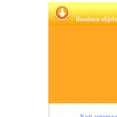
i
lmainen ohjel
Koti automaat