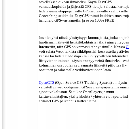
sovelluksen oikean ilmaiseksi. Käytä EasyGPS
varmuuskopioida ja järjestää GPS-tietoja, tulostaa karttoja
ladata uusia etappeja päälle GPS seuraavalle vaellukselle 
Geocaching seikkailu. EasyGPS toimii kaikkien suosittuj
handheld GPS-vastaanotin, ja se on 100% FREE
Jos olet yksi niistä, yksityisyys kummajaisia, jotka on jat
huolissaan lähtevät henkilökohtaisia jälkiä aina yhteyde
Internetiin, niin GPS on varmasti tehnyt sinulle. Kanssa
G
voit selata Web, tarkista sähköpostisi, keskustella ystävies
kanssa tai ladata tiedostoja - muun tyypillinen Internetiin
liittyvien toimintaa - täysin anonyymeinä ilmaiseksi. est
kolmannen osapuolen seuraamasta liikkeitä piilottaa IP-
osoitteen ja salaamalla verkkoviestinnän lataa ..
OpenGTS
(Open Source GPS Tracking System) on täysin
varustellun web-pohjainen GPS-seurantajärjestelmä oman
ajoneuvokaluston. Se tukee OpenLayers ja muut
karttavalmistajien, yksityiskohta / yhteenveto raportointi 
erilaiset GPS-paikannus laitteet lataa ...