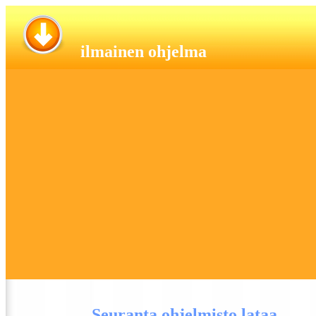
i
lmainen ohjelma
Seuranta ohjelmisto lataa