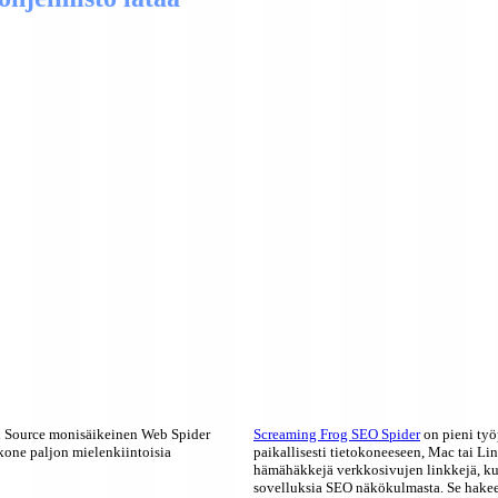
 Source monisäikeinen Web Spider
Screaming Frog SEO Spider
on pieni työ
ukone paljon mielenkiintoisia
paikallisesti tietokoneeseen, Mac tai Li
hämähäkkejä verkkosivujen linkkejä, kuv
sovelluksia SEO näkökulmasta. Se hakee