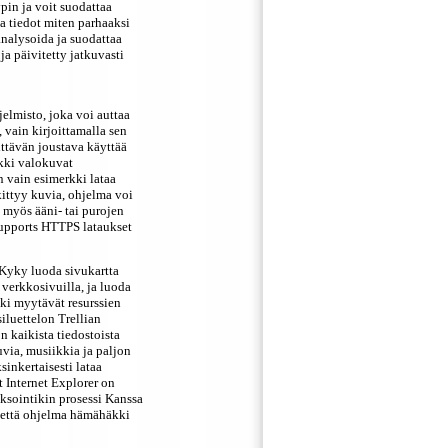
ypin ja voit suodattaa
ja tiedot miten parhaaksi
 analysoida ja suodattaa
ja päivitetty jatkuvasti
jelmisto, joka voi auttaa
 vain kirjoittamalla sen
ittävän joustava käyttää
ikki valokuvat
n vain esimerkki lataa
ittyy kuvia, ohjelma voi
 myös ääni- tai purojen
upports HTTPS lataukset
Kyky luoda sivukartta
 verkkosivuilla, ja luoda
ki myytävät resurssien
iluettelon Trellian
n kaikista tiedostoista
uvia, musiikkia ja paljon
inkertaisesti lataa
t Internet Explorer on
ksointikin prosessi Kanssa
ia että ohjelma hämähäkki