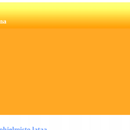
ma
hjelmisto lataa