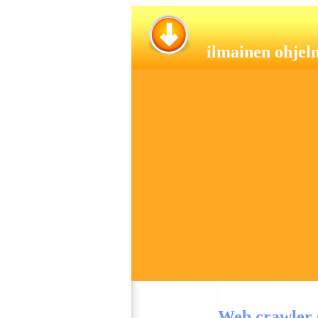
i
lmainen ohjel
Web crawler o