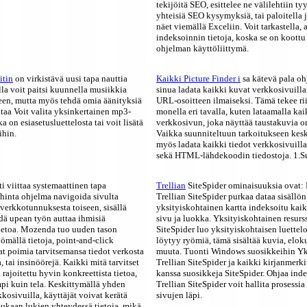
tekijöitä SEO, esittelee ne välilehtiin ty
yhteisiä SEO kysymyksiä, tai paloitella 
näet viemällä Exceliin. Voit tarkastella,
indeksoinnin tietoja, koska se on koottu 
ohjelman käyttöliittymä.
itin
on virkistävä uusi tapa nauttia
Kaikki Picture Finder i
sa kätevä pala oh
lla voit paitsi kuunnella musiikkia
sinua ladata kaikki kuvat verkkosivuilla,
een, mutta myös tehdä omia äänityksiä
URL-osoitteen ilmaiseksi. Tämä tekee ri
ataa Voit valita yksinkertainen mp3-
monella eri tavalla, kuten lataamalla ka
a on esiasetusluettelosta tai voit lisätä
verkkosivun, joka näyttää taustakuvia o
ihin.
Vaikka suunniteltuun tarkoitukseen kesk
myös ladata kaikki tiedot verkkosivuilla
sekä HTML-lähdekoodin tiedostoja. 1.S
 viittaa systemaattinen tapa
Trellian
SiteSpider ominaisuuksia ovat: 
hinta ohjelma navigoida sivulta
Trellian SiteSpider purkaa dataa sisällön
ä verkkotunnuksesta toiseen, sisällä
yksityiskohtainen kartta indeksoitu kaik
dä upean työn auttaa ihmisiä
sivu ja luokka. Yksityiskohtainen resurss
tietoa. Mozenda tuo uuden tason
SiteSpider luo yksityiskohtaisen luettelo
yömällä tietoja, point-and-click
löytyy ryömiä, tämä sisältää kuvia, elok
at poimia tarvitsemansa tiedot verkosta
muuta. Tuonti Windows suosikkeihin Yks
 tai insinöörejä. Kaikki mitä tarvitset
Trellian SiteSpider ja kaikki kirjanmerki
 rajoitettu hyvin konkreettista tietoa,
kanssa suosikkeja SiteSpider. Ohjaa inde
i kuin tela. Keskittymällä yhden
Trellian SiteSpider voit hallita prosess
kosivuilla, käyttäjät voivat kerätä
sivujen läpi.
mukaan lukien yhteydessä tietoja, mikä