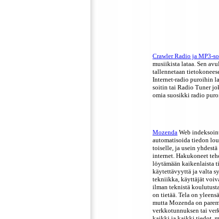
Crawler Radio ja MP3-so
musiikista lataa. Sen avu
tallennetaan tietokonees
Internet-radio puroihin l
soitin tai Radio Tuner jok
omia suosikki radio puro
Mozenda
Web indeksointi
automatisoida tiedon lou
toiselle, ja usein yhdest
internet. Hakukoneet teh
löytämään kaikenlaista 
käytettävyyttä ja valta s
tekniikka, käyttäjät voiv
ilman teknistä koulutusta,
on tietää. Tela on yleensä
mutta Mozenda on paremp
verkkotunnuksen tai verk
kaikki ja kaikki tiedot, 