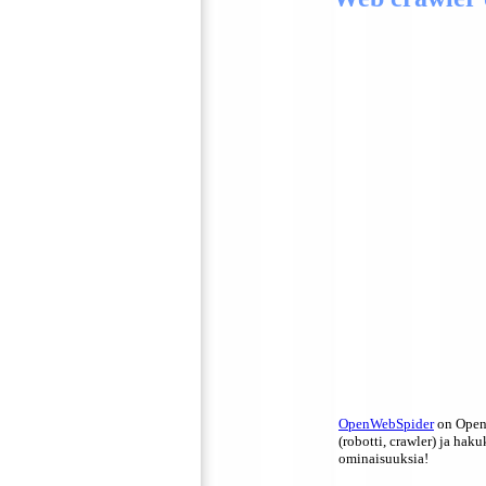
OpenWebSpider
on Open
(robotti, crawler) ja hak
ominaisuuksia!